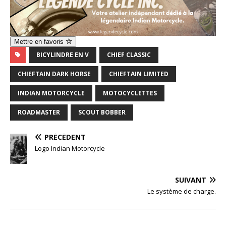
Mettre en favoris
BICYLINDRE EN V
CHIEF CLASSIC
CHIEFTAIN DARK HORSE
CHIEFTAIN LIMITED
INDIAN MOTORCYCLE
MOTOCYCLETTES
ROADMASTER
SCOUT BOBBER
PRÉCÉDENT
Logo Indian Motorcycle
SUIVANT
Le système de charge.