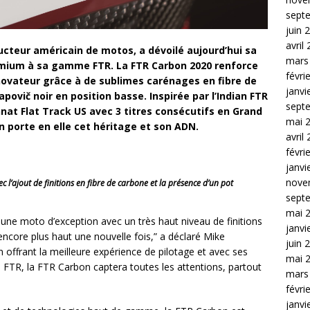
sept
juin 
avril
ucteur américain de motos, a dévoilé aujourd’hui sa
mars
emium à sa gamme FTR. La FTR Carbon 2020 renforce
févri
novateur grâce à de sublimes carénages en fibre de
janvi
ovič noir en position basse. Inspirée par l’Indian FTR
sept
nat Flat Track US avec 3 titres consécutifs en Grand
mai 
on porte en elle cet héritage et son ADN.
avril
févri
janvi
nove
 l’ajout de finitions en fibre de carbone et la présence d’un pot
sept
mai 
 une moto d’exception avec un très haut niveau de finitions
janvi
encore plus haut une nouvelle fois,” a déclaré Mike
juin 
 offrant la meilleure expérience de pilotage et avec ses
mai 
 FTR, la FTR Carbon captera toutes les attentions, partout
mars
févri
janvi