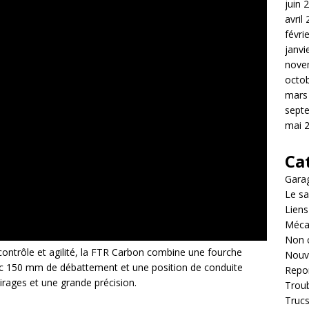
juin 
avril
févri
janvi
nove
octo
mars
sept
mai 
Ca
Garag
Le sa
Liens
Méca
Non 
 contrôle et agilité, la FTR Carbon combine une fourche
Nouv
c 150 mm de débattement et une position de conduite
Repo
rages et une grande précision.
Troub
Trucs