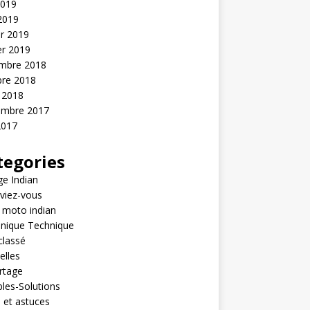
2019
 2019
er 2019
er 2019
mbre 2018
bre 2018
 2018
embre 2017
2017
tegories
e Indian
viez-vous
 moto indian
nique Technique
classé
elles
rtage
les-Solutions
 et astuces