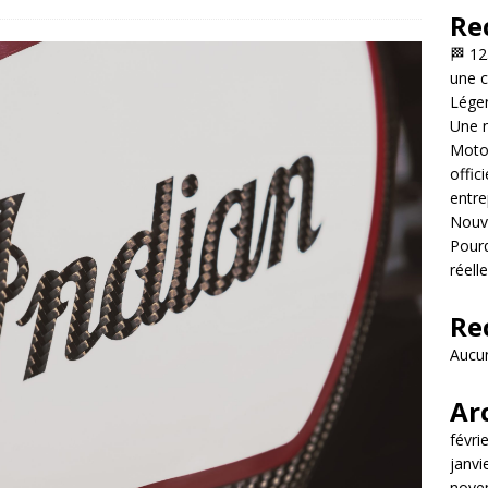
Re
🏁 12
une c
Légen
Une n
Motor
offic
entre
Nouve
Pourq
réell
Re
Aucun
Ar
févri
janvi
nove