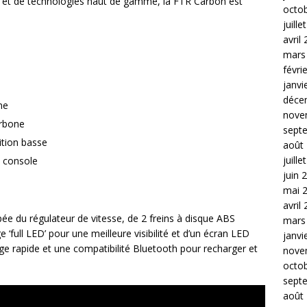
és et de technologies haut de gamme, la FTR Carbon est
octo
juille
avril
mars
févri
janvi
déce
ne
nove
arbone
sept
ition basse
août
juille
a console
juin 
mai 
avril
e du régulateur de vitesse, de 2 freins à disque ABS
mars
 ‘full LED’ pour une meilleure visibilité et d’un écran LED
janvi
rge rapide et une compatibilité Bluetooth pour recharger et
nove
octo
sept
août