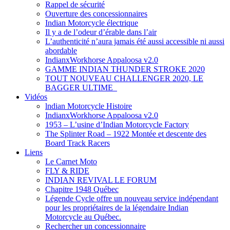
Rappel de sécurité
Ouverture des concessionnaires
Indian Motorcycle électrique
Il y a de l’odeur d’érable dans l’air
L’authenticité n’aura jamais été aussi accessible ni aussi
abordable
IndianxWorkhorse Appaloosa v2.0
GAMME INDIAN THUNDER STROKE 2020
TOUT NOUVEAU CHALLENGER 2020, LE
BAGGER ULTIME
Vidéos
lndian Motorcycle Histoire
IndianxWorkhorse Appaloosa v2.0
1953 – L’usine d’Indian Motorcycle Factory
The Splinter Road – 1922 Montée et descente des
Board Track Racers
Liens
Le Carnet Moto
FLY & RIDE
INDIAN REVIVAL LE FORUM
Chapitre 1948 Québec
Légende Cycle offre un nouveau service indépendant
pour les propriétaires de la légendaire Indian
Motorcycle au Québec.
Rechercher un concessionnaire