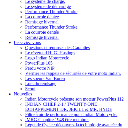
Le système de charge.
Le système de démarrage
Performance Thunder Stroke
La courroie dentée
Remisage hivernal
Performance Thunder Stroke
La courroie dentée
Remisage hivernal
Le saviez-vous
Questions et réponses des Garanties
Le révérend H. G. Hastings
Logo Indian Motorcycle
PowerPlus 105
Perdu votre NIP
Vérifier les rappels de sécurités de votre moto Indian.
Les soeurs Van Buren
Lors du remisage
Scout
Nouvelles
Indian Motorcycle présente son moteur PowerPlus 112
INDIAN CHIEF 2-1 / TWENTY-ONE
ÉCHAPPEMENT DR. JEKILL & MR. HYDE
Filtre à air de performance pour Indian Motorcycle.
IMRG Chapitre 1948 être membre.
Légende Cycle : découvrez la technologie avancée du