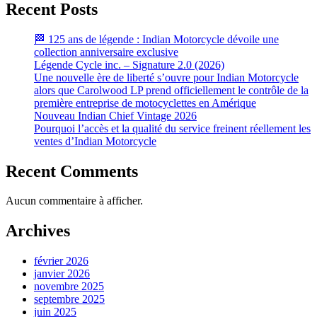
Recent Posts
🏁 125 ans de légende : Indian Motorcycle dévoile une
collection anniversaire exclusive
Légende Cycle inc. – Signature 2.0 (2026)
Une nouvelle ère de liberté s’ouvre pour Indian Motorcycle
alors que Carolwood LP prend officiellement le contrôle de la
première entreprise de motocyclettes en Amérique
Nouveau Indian Chief Vintage 2026
Pourquoi l’accès et la qualité du service freinent réellement les
ventes d’Indian Motorcycle
Recent Comments
Aucun commentaire à afficher.
Archives
février 2026
janvier 2026
novembre 2025
septembre 2025
juin 2025