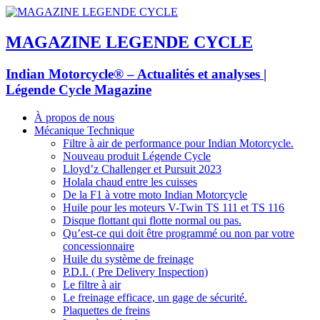
MAGAZINE LEGENDE CYCLE
Indian Motorcycle® – Actualités et analyses |
Légende Cycle Magazine
À propos de nous
Mécanique Technique
Filtre à air de performance pour Indian Motorcycle.
Nouveau produit Légende Cycle
Lloyd’z Challenger et Pursuit 2023
Holala chaud entre les cuisses
De la F1 à votre moto Indian Motorcycle
Huile pour les moteurs V-Twin TS 111 et TS 116
Disque flottant qui flotte normal ou pas.
Qu’est-ce qui doit être programmé ou non par votre
concessionnaire
Huile du système de freinage
P.D.I. ( Pre Delivery Inspection)
Le filtre à air
Le freinage efficace, un gage de sécurité.
Plaquettes de freins