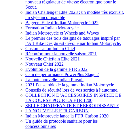
nouveau régulateur de vitesse électronique pour le
Scout.
Indian Challenger Elite 2023 : un modèle très exclusif,
un style incomparable
Baggers Elite d’Indian Motorcycle 2022
Formation Indian Motorcycle
Indian Motorcycle et Wheels and Waves
Le premier des trois designs de tatouages inspiré par
l’Art-Bike Design est dévoilé par Indian Motorcycle.
Customisation Indian Chief
Réconfort pour la nouvelle saison 2021
Nouvelle Chieftain Elite 2021
Nouveau Chief 2022
Evolution de la gamme FTR 2022
Cam de performance PowerPlus Stage 2
La toute nouvelle Indian Pursuit
2021 l’ensemble de la gamme Indian Motorcycle
Conseils de sécurité lors de vos sorties à l’automne.
COLLECTION D’ACCESSOIRES INSPIRÉE DE
LA COURSE POUR LA FTR 1200
SELLE CHAUFFANTE ET REFROIDISSANTE
LA NOUVELLE FTR CARBON
Indian Motorcycle lance la FTR Carbon 2020
Un guide de protocole sanitaire pour les
concessionnaires