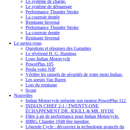
Le système de charge.
Le système de démarrage
Performance Thunder Stroke
La courroie dentée
Remisage hivernal
Performance Thunder Stroke
La courroie dentée
Remisage hivernal
Le saviez-vous
Questions et réponses des Garanties
Le révérend H. G. Hastings
Logo Indian Motorcycle
PowerPlus 105
Perdu votre NIP
Vérifier les rappels de sécurités de votre moto Indian.
Les soeurs Van Buren
Lors du remisage
Scout
Nouvelles
Indian Motorcycle présente son moteur PowerPlus 112
INDIAN CHIEF 2-1 / TWENTY-ONE
ÉCHAPPEMENT DR. JEKILL & MR. HYDE
Filtre à air de performance pour Indian Motorcycle.
IMRG Chapitre 1948 être membre.
Légende Cycle : découvrez la technologie avancée du