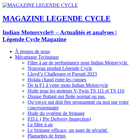
MAGAZINE LEGENDE CYCLE
Indian Motorcycle® – Actualités et analyses |
Légende Cycle Magazine
À propos de nous
Mécanique Technique
Filtre à air de performance pour Indian Motorcycle.
Nouveau produit Légende Cycle
Lloyd’z Challenger et Pursuit 2023
Holala chaud entre les cuisses
De la F1 à votre moto Indian Motorcycle
Huile pour les moteurs V-Twin TS 111 et TS 116
Disque flottant qui flotte normal ou pas.
Qu’est-ce qui doit être programmé ou non par votre
concessionnaire
Huile du système de freinage
P.D.I. ( Pre Delivery Inspection)
Le filtre à air
Le freinage efficace, un gage de sécurité.
Plaquettes de freins