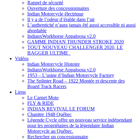
Rappel de sécurité
Ouverture des concessionnaires
Indian Motorcycle électrique
Il y a de l’odeur d’érable dans l’air
L’authenticité n’aura jamais été aussi accessible ni aussi
abordable
IndianxWorkhorse Appaloosa v2.0
GAMME INDIAN THUNDER STROKE 2020
TOUT NOUVEAU CHALLENGER 2020, LE
BAGGER ULTIME
Vidéos
lndian Motorcycle Histoire
IndianxWorkhorse Appaloosa v2.0
1953 – L’usine d’Indian Motorcycle Factory
The Splinter Road – 1922 Montée et descente des
Board Track Racers
Liens
Le Carnet Moto
FLY & RIDE
INDIAN REVIVAL LE FORUM
Chapitre 1948 Québec
Légende Cycle offre un nouveau service indépendant
pour les propriétaires de la légendaire Indian
Motorcycle au Québec.
Rechercher un concessionnaire