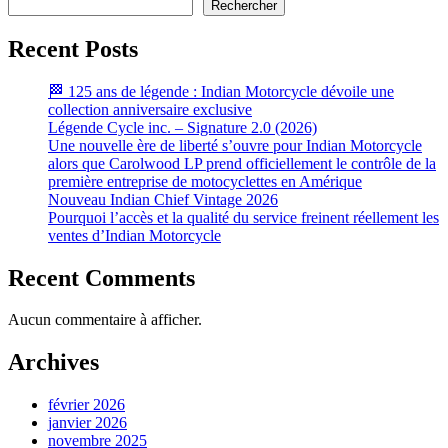
Rechercher
Recent Posts
🏁 125 ans de légende : Indian Motorcycle dévoile une
collection anniversaire exclusive
Légende Cycle inc. – Signature 2.0 (2026)
Une nouvelle ère de liberté s’ouvre pour Indian Motorcycle
alors que Carolwood LP prend officiellement le contrôle de la
première entreprise de motocyclettes en Amérique
Nouveau Indian Chief Vintage 2026
Pourquoi l’accès et la qualité du service freinent réellement les
ventes d’Indian Motorcycle
Recent Comments
Aucun commentaire à afficher.
Archives
février 2026
janvier 2026
novembre 2025