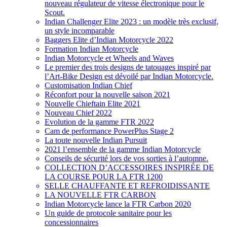
nouveau régulateur de vitesse électronique pour le
Scout.
Indian Challenger Elite 2023 : un modèle très exclusif,
un style incomparable
Baggers Elite d’Indian Motorcycle 2022
Formation Indian Motorcycle
Indian Motorcycle et Wheels and Waves
Le premier des trois designs de tatouages inspiré par
l’Art-Bike Design est dévoilé par Indian Motorcycle.
Customisation Indian Chief
Réconfort pour la nouvelle saison 2021
Nouvelle Chieftain Elite 2021
Nouveau Chief 2022
Evolution de la gamme FTR 2022
Cam de performance PowerPlus Stage 2
La toute nouvelle Indian Pursuit
2021 l’ensemble de la gamme Indian Motorcycle
Conseils de sécurité lors de vos sorties à l’automne.
COLLECTION D’ACCESSOIRES INSPIRÉE DE
LA COURSE POUR LA FTR 1200
SELLE CHAUFFANTE ET REFROIDISSANTE
LA NOUVELLE FTR CARBON
Indian Motorcycle lance la FTR Carbon 2020
Un guide de protocole sanitaire pour les
concessionnaires