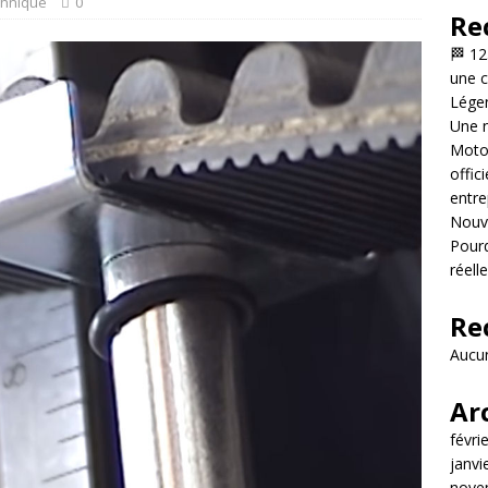
chnique
0
Re
🏁 12
une c
Légen
Une n
Motor
offic
entre
Nouve
Pourq
réell
Re
Aucun
Ar
févri
janvi
nove