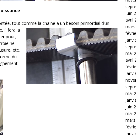
sept
puissance
juin 
avril
ntée, tout comme la chaine a un besoin primordial d’un
mars
, il
fera la
févri
ler pour,
janvi
rroie ne
sept
usure, etc.
mai 
 norme du
avril
alignement
févri
janvi
nove
sept
mai 
janvi
juin 
mai 
mars
févri
janvi