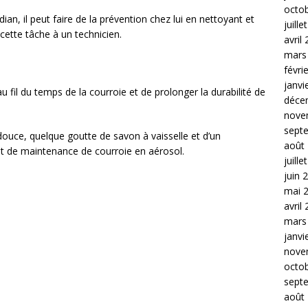
octo
ian, il peut faire de la prévention chez lui en nettoyant et
juille
 cette tâche à un technicien.
avril
mars
févri
janvi
u fil du temps de la courroie et de prolonger la durabilité de
déce
nove
sept
ouce, quelque goutte de savon à vaisselle et d’un
août
it de maintenance de courroie en aérosol.
juille
juin 
mai 
avril
mars
janvi
nove
octo
sept
août