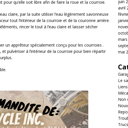
juin 
t pour qu’elle soit libre afin de faire la roue et la courroie.
avril
févri
eau claire, par la suite utiliser l’eau légèrement savonneuse
janvi
ur tout l’intérieur de la courroie et de la couronne arrière.
nove
éments, rincer le tout à l’eau claire et laisser sécher
octo
mars
iquer un apprêteur spécialement conçu pour les courroies .
sept
t pulvériser à l’intérieur de la courroie pour bien répartir
mai 
urplus.
Ca
ble.
Garag
Le sa
Liens
Méca
Non 
Nouv
Repo
Troub
Trucs