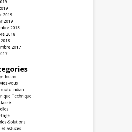
2019
 2019
er 2019
er 2019
mbre 2018
bre 2018
 2018
embre 2017
2017
tegories
e Indian
viez-vous
 moto indian
nique Technique
classé
elles
rtage
les-Solutions
 et astuces