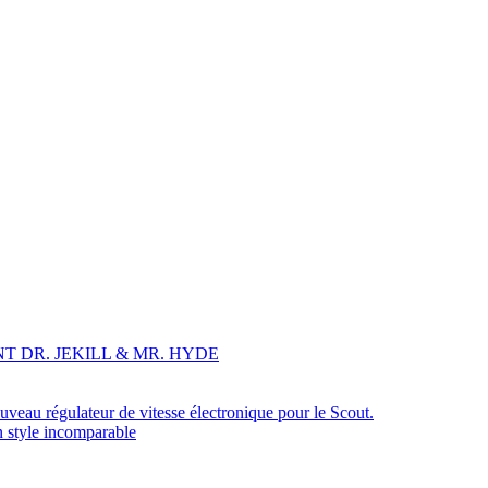
T DR. JEKILL & MR. HYDE
veau régulateur de vitesse électronique pour le Scout.
n style incomparable