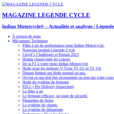
MAGAZINE LEGENDE CYCLE
Indian Motorcycle® – Actualités et analyses | Légend
À propos de nous
Mécanique Technique
Filtre à air de performance pour Indian Motorcycle.
Nouveau produit Légende Cycle
Lloyd’z Challenger et Pursuit 2023
Holala chaud entre les cuisses
De la F1 à votre moto Indian Motorcycle
Huile pour les moteurs V-Twin TS 111 et TS 116
Disque flottant qui flotte normal ou pas.
Qu’est-ce qui doit être programmé ou non par votre conc
Huile du système de freinage
P.D.I. ( Pre Delivery Inspection)
Le filtre à air
Le freinage efficace, un gage de sécurité.
Plaquettes de freins
Le système de charge.
Le système de démarrage