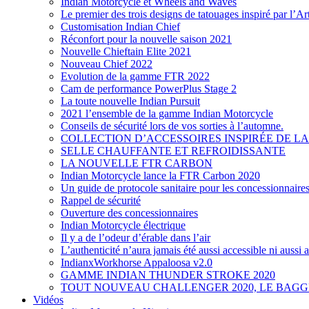
Indian Motorcycle et Wheels and Waves
Le premier des trois designs de tatouages inspiré par l’A
Customisation Indian Chief
Réconfort pour la nouvelle saison 2021
Nouvelle Chieftain Elite 2021
Nouveau Chief 2022
Evolution de la gamme FTR 2022
Cam de performance PowerPlus Stage 2
La toute nouvelle Indian Pursuit
2021 l’ensemble de la gamme Indian Motorcycle
Conseils de sécurité lors de vos sorties à l’automne.
COLLECTION D’ACCESSOIRES INSPIRÉE DE LA
SELLE CHAUFFANTE ET REFROIDISSANTE
LA NOUVELLE FTR CARBON
Indian Motorcycle lance la FTR Carbon 2020
Un guide de protocole sanitaire pour les concessionnaire
Rappel de sécurité
Ouverture des concessionnaires
Indian Motorcycle électrique
Il y a de l’odeur d’érable dans l’air
L’authenticité n’aura jamais été aussi accessible ni aussi
IndianxWorkhorse Appaloosa v2.0
GAMME INDIAN THUNDER STROKE 2020
TOUT NOUVEAU CHALLENGER 2020, LE BAG
Vidéos