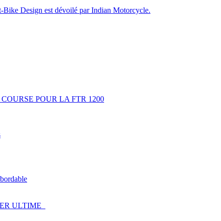
rt-Bike Design est dévoilé par Indian Motorcycle.
 COURSE POUR LA FTR 1200
s
 abordable
GER ULTIME