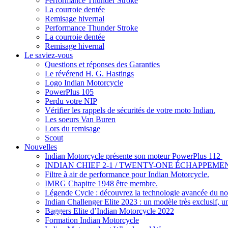
Performance Thunder Stroke
La courroie dentée
Remisage hivernal
Performance Thunder Stroke
La courroie dentée
Remisage hivernal
Le saviez-vous
Questions et réponses des Garanties
Le révérend H. G. Hastings
Logo Indian Motorcycle
PowerPlus 105
Perdu votre NIP
Vérifier les rappels de sécurités de votre moto Indian.
Les soeurs Van Buren
Lors du remisage
Scout
Nouvelles
Indian Motorcycle présente son moteur PowerPlus 112
INDIAN CHIEF 2-1 / TWENTY-ONE ÉCHAPPEMEN
Filtre à air de performance pour Indian Motorcycle.
IMRG Chapitre 1948 être membre.
Légende Cycle : découvrez la technologie avancée du nou
Indian Challenger Elite 2023 : un modèle très exclusif, u
Baggers Elite d’Indian Motorcycle 2022
Formation Indian Motorcycle