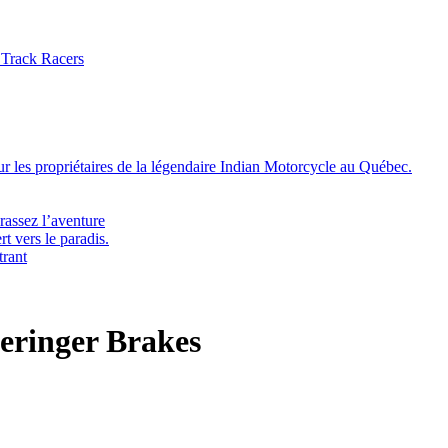
 Track Racers
 les propriétaires de la légendaire Indian Motorcycle au Québec.
rassez l’aventure
t vers le paradis.
trant
eringer Brakes