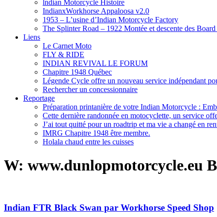
lndian Motorcycle Histoire
IndianxWorkhorse Appaloosa v2.0
1953 – L’usine d’Indian Motorcycle Factory
The Splinter Road – 1922 Montée et descente des Board
Liens
Le Carnet Moto
FLY & RIDE
INDIAN REVIVAL LE FORUM
Chapitre 1948 Québec
Légende Cycle offre un nouveau service indépendant pour
Rechercher un concessionnaire
Reportage
Préparation printanière de votre Indian Motorcycle : Emb
Cette dernière randonnée en motocyclette, un service offer
J’ai tout quitté pour un roadtrip et ma vie a changé en ren
IMRG Chapitre 1948 être membre.
Holala chaud entre les cuisses
W: www.dunlopmotorcycle.eu B
Indian FTR Black Swan par Workhorse Speed Shop