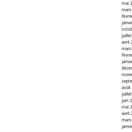
mai 
mars
févri
janvi
octo
juille
avril
mars
févri
janvi
déce
nove
sept
août
juille
juin 
mai 
avril
mars
janvi