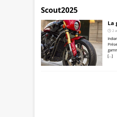
Scout2025
La 
2 a
India
Prése
gamme
[…]