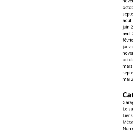
nove
octo
sept
août
juin 
avril
févri
janvi
nove
octo
mars
sept
mai 
Ca
Garag
Le sa
Liens
Méca
Non 