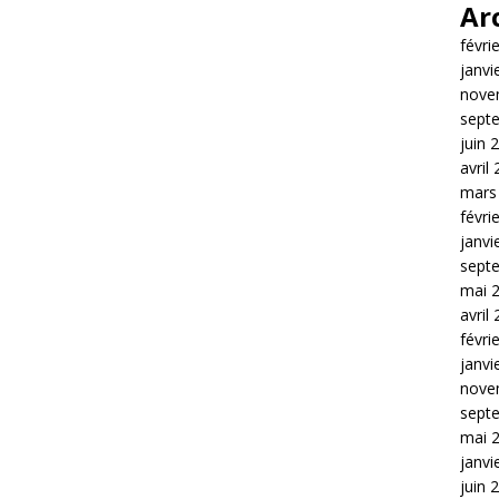
Ar
févri
janvi
nove
sept
juin 
avril
mars
févri
janvi
sept
mai 
avril
févri
janvi
nove
sept
mai 
janvi
juin 