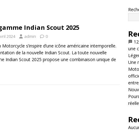
Rech
gamme Indian Scout 2025
Re
vril 2024
admin
0
🏁 12
n Motorcycle s’inspire d’une icône américaine intemporelle.
une c
ntation de la nouvelle Indian Scout. La toute nouvelle
Légen
 Indian Scout 2025 propose une combinaison unique de
Une n
Motor
offic
entre
Nouve
Pourq
réell
Re
Aucun