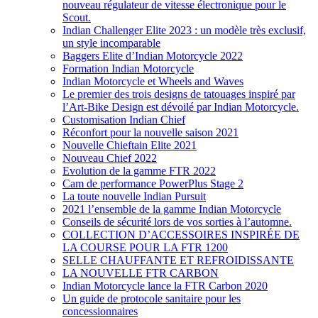
nouveau régulateur de vitesse électronique pour le
Scout.
Indian Challenger Elite 2023 : un modèle très exclusif,
un style incomparable
Baggers Elite d’Indian Motorcycle 2022
Formation Indian Motorcycle
Indian Motorcycle et Wheels and Waves
Le premier des trois designs de tatouages inspiré par
l’Art-Bike Design est dévoilé par Indian Motorcycle.
Customisation Indian Chief
Réconfort pour la nouvelle saison 2021
Nouvelle Chieftain Elite 2021
Nouveau Chief 2022
Evolution de la gamme FTR 2022
Cam de performance PowerPlus Stage 2
La toute nouvelle Indian Pursuit
2021 l’ensemble de la gamme Indian Motorcycle
Conseils de sécurité lors de vos sorties à l’automne.
COLLECTION D’ACCESSOIRES INSPIRÉE DE
LA COURSE POUR LA FTR 1200
SELLE CHAUFFANTE ET REFROIDISSANTE
LA NOUVELLE FTR CARBON
Indian Motorcycle lance la FTR Carbon 2020
Un guide de protocole sanitaire pour les
concessionnaires