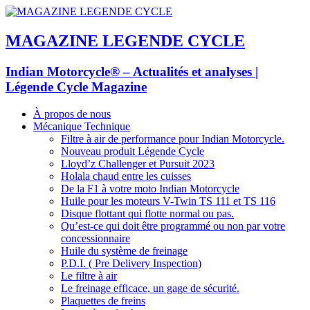
MAGAZINE LEGENDE CYCLE
Indian Motorcycle® – Actualités et analyses |
Légende Cycle Magazine
À propos de nous
Mécanique Technique
Filtre à air de performance pour Indian Motorcycle.
Nouveau produit Légende Cycle
Lloyd’z Challenger et Pursuit 2023
Holala chaud entre les cuisses
De la F1 à votre moto Indian Motorcycle
Huile pour les moteurs V-Twin TS 111 et TS 116
Disque flottant qui flotte normal ou pas.
Qu’est-ce qui doit être programmé ou non par votre
concessionnaire
Huile du système de freinage
P.D.I. ( Pre Delivery Inspection)
Le filtre à air
Le freinage efficace, un gage de sécurité.
Plaquettes de freins