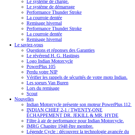
Le système de charge.
Le système de démarrage
Performance Thunder Stroke
La courroie dentée
Remisage hivernal
Performance Thunder Stroke
La courroie dentée
Remisage hivernal
Le saviez-vous
Questions et réponses des Garanties
Le révérend H. G. Hastings
Logo Indian Motorcycle
PowerPlus 105
Perdu votre NIP
Vérifier les rappels de sécurités de votre moto Indian.
Les soeurs Van Buren
Lors du remisage
Scout
Nouvelles
Indian Motorcycle présente son moteur PowerPlus 112
INDIAN CHIEF 2-1 / TWENTY-ONE
ÉCHAPPEMENT DR. JEKILL & MR. HYDE
Filtre à air de performance pour Indian Motorcycle.
IMRG Chapitre 1948 être membre.
Légende Cycle : découvrez la technologie avancée du