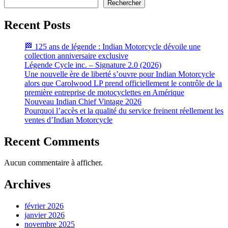
Rechercher
Recent Posts
🏁 125 ans de légende : Indian Motorcycle dévoile une
collection anniversaire exclusive
Légende Cycle inc. – Signature 2.0 (2026)
Une nouvelle ère de liberté s’ouvre pour Indian Motorcycle
alors que Carolwood LP prend officiellement le contrôle de la
première entreprise de motocyclettes en Amérique
Nouveau Indian Chief Vintage 2026
Pourquoi l’accès et la qualité du service freinent réellement les
ventes d’Indian Motorcycle
Recent Comments
Aucun commentaire à afficher.
Archives
février 2026
janvier 2026
novembre 2025