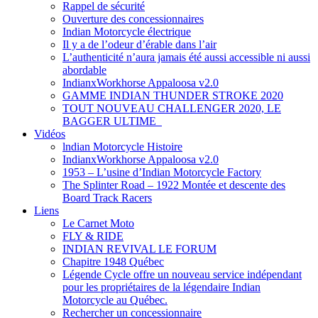
Rappel de sécurité
Ouverture des concessionnaires
Indian Motorcycle électrique
Il y a de l’odeur d’érable dans l’air
L’authenticité n’aura jamais été aussi accessible ni aussi
abordable
IndianxWorkhorse Appaloosa v2.0
GAMME INDIAN THUNDER STROKE 2020
TOUT NOUVEAU CHALLENGER 2020, LE
BAGGER ULTIME
Vidéos
lndian Motorcycle Histoire
IndianxWorkhorse Appaloosa v2.0
1953 – L’usine d’Indian Motorcycle Factory
The Splinter Road – 1922 Montée et descente des
Board Track Racers
Liens
Le Carnet Moto
FLY & RIDE
INDIAN REVIVAL LE FORUM
Chapitre 1948 Québec
Légende Cycle offre un nouveau service indépendant
pour les propriétaires de la légendaire Indian
Motorcycle au Québec.
Rechercher un concessionnaire