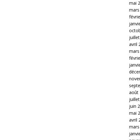
mai 
mars
févri
janvi
octo
juille
avril
mars
févri
janvi
déce
nove
sept
août
juille
juin 
mai 
avril
mars
janvi