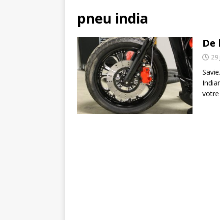
pneu india
De 
29 
Savie
India
votre