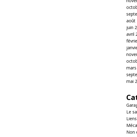
nove
octo
sept
août
juin 
avril
févri
janvi
nove
octo
mars
sept
mai 
Ca
Garag
Le sa
Liens
Méca
Non 