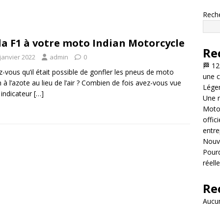
Rech
la F1 à votre moto Indian Motorcycle
Re
janvier 2022
admin
0
🏁 12
z-vous qu’il était possible de gonfler les pneus de moto
une c
n à l’azote au lieu de l’air ? Combien de fois avez-vous vue
Légen
 indicateur
[…]
Une n
Motor
offic
entre
Nouve
Pourq
réell
Re
Aucun