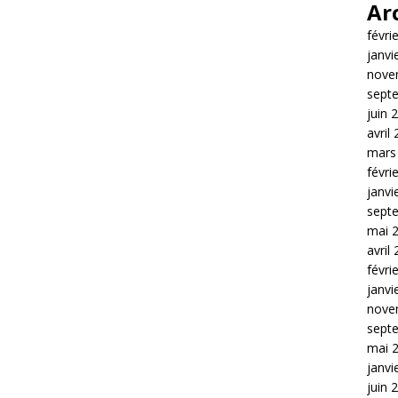
Ar
févri
janvi
nove
sept
juin 
avril
mars
févri
janvi
sept
mai 
avril
févri
janvi
nove
sept
mai 
janvi
juin 