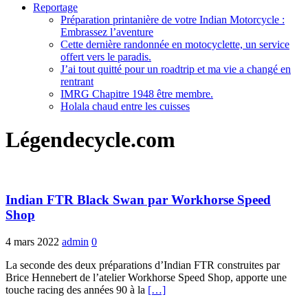
Reportage
Préparation printanière de votre Indian Motorcycle :
Embrassez l’aventure
Cette dernière randonnée en motocyclette, un service
offert vers le paradis.
J’ai tout quitté pour un roadtrip et ma vie a changé en
rentrant
IMRG Chapitre 1948 être membre.
Holala chaud entre les cuisses
Légendecycle.com
Indian FTR Black Swan par Workhorse Speed
Shop
4 mars 2022
admin
0
La seconde des deux préparations d’Indian FTR construites par
Brice Hennebert de l’atelier Workhorse Speed Shop, apporte une
touche racing des années 90 à la
[…]