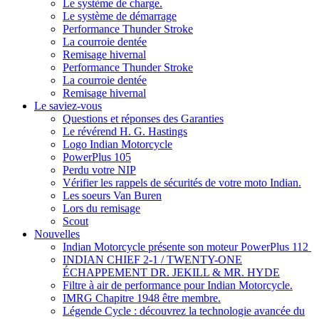
Le système de charge.
Le système de démarrage
Performance Thunder Stroke
La courroie dentée
Remisage hivernal
Performance Thunder Stroke
La courroie dentée
Remisage hivernal
Le saviez-vous
Questions et réponses des Garanties
Le révérend H. G. Hastings
Logo Indian Motorcycle
PowerPlus 105
Perdu votre NIP
Vérifier les rappels de sécurités de votre moto Indian.
Les soeurs Van Buren
Lors du remisage
Scout
Nouvelles
Indian Motorcycle présente son moteur PowerPlus 112
INDIAN CHIEF 2-1 / TWENTY-ONE
ÉCHAPPEMENT DR. JEKILL & MR. HYDE
Filtre à air de performance pour Indian Motorcycle.
IMRG Chapitre 1948 être membre.
Légende Cycle : découvrez la technologie avancée du