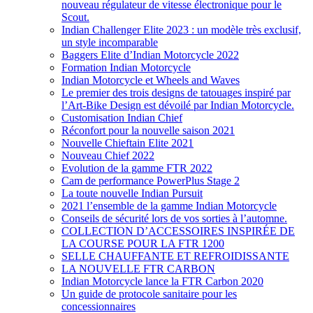
nouveau régulateur de vitesse électronique pour le
Scout.
Indian Challenger Elite 2023 : un modèle très exclusif,
un style incomparable
Baggers Elite d’Indian Motorcycle 2022
Formation Indian Motorcycle
Indian Motorcycle et Wheels and Waves
Le premier des trois designs de tatouages inspiré par
l’Art-Bike Design est dévoilé par Indian Motorcycle.
Customisation Indian Chief
Réconfort pour la nouvelle saison 2021
Nouvelle Chieftain Elite 2021
Nouveau Chief 2022
Evolution de la gamme FTR 2022
Cam de performance PowerPlus Stage 2
La toute nouvelle Indian Pursuit
2021 l’ensemble de la gamme Indian Motorcycle
Conseils de sécurité lors de vos sorties à l’automne.
COLLECTION D’ACCESSOIRES INSPIRÉE DE
LA COURSE POUR LA FTR 1200
SELLE CHAUFFANTE ET REFROIDISSANTE
LA NOUVELLE FTR CARBON
Indian Motorcycle lance la FTR Carbon 2020
Un guide de protocole sanitaire pour les
concessionnaires