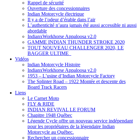
Rappel de sécurité
Ouverture des concessionnaires
Indian Motorcycle électrique
Il y a de l’odeur d’érable dans l’air
L’authenticité n’aura jamais été aussi accessible ni aussi
abordable
IndianxWorkhorse Appaloosa v2.0
GAMME INDIAN THUNDER STROKE 2020
TOUT NOUVEAU CHALLENGER 2020, LE
BAGGER ULTIME
Vidéos
lndian Motorcycle Histoire
IndianxWorkhorse Appaloosa v2.0
1953 – L’usine d’Indian Motorcycle Factory
The Splinter Road – 1922 Montée et descente des
Board Track Racers
Liens
Le Carnet Moto
FLY & RIDE
INDIAN REVIVAL LE FORUM
Chapitre 1948 Québec
Légende Cycle offre un nouveau service indépendant
pour les propriétaires de la légendaire Indian
Motorcycle au Québec.
Rechercher un concessionnaire