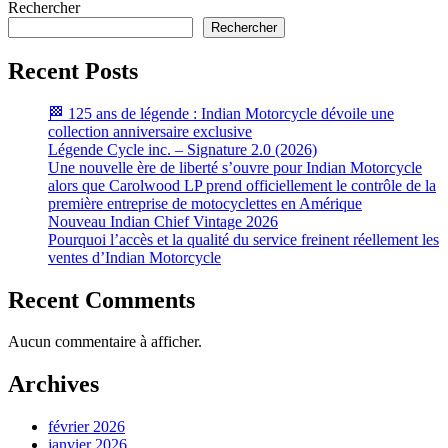
Rechercher
Rechercher
Recent Posts
🏁 125 ans de légende : Indian Motorcycle dévoile une
collection anniversaire exclusive
Légende Cycle inc. – Signature 2.0 (2026)
Une nouvelle ère de liberté s’ouvre pour Indian Motorcycle
alors que Carolwood LP prend officiellement le contrôle de la
première entreprise de motocyclettes en Amérique
Nouveau Indian Chief Vintage 2026
Pourquoi l’accès et la qualité du service freinent réellement les
ventes d’Indian Motorcycle
Recent Comments
Aucun commentaire à afficher.
Archives
février 2026
janvier 2026