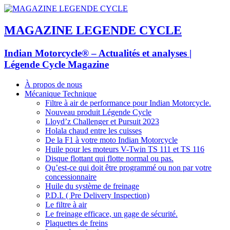
MAGAZINE LEGENDE CYCLE
Indian Motorcycle® – Actualités et analyses |
Légende Cycle Magazine
À propos de nous
Mécanique Technique
Filtre à air de performance pour Indian Motorcycle.
Nouveau produit Légende Cycle
Lloyd’z Challenger et Pursuit 2023
Holala chaud entre les cuisses
De la F1 à votre moto Indian Motorcycle
Huile pour les moteurs V-Twin TS 111 et TS 116
Disque flottant qui flotte normal ou pas.
Qu’est-ce qui doit être programmé ou non par votre
concessionnaire
Huile du système de freinage
P.D.I. ( Pre Delivery Inspection)
Le filtre à air
Le freinage efficace, un gage de sécurité.
Plaquettes de freins