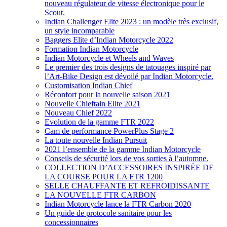
nouveau régulateur de vitesse électronique pour le
Scout.
Indian Challenger Elite 2023 : un modèle très exclusif,
un style incomparable
Baggers Elite d’Indian Motorcycle 2022
Formation Indian Motorcycle
Indian Motorcycle et Wheels and Waves
Le premier des trois designs de tatouages inspiré par
l’Art-Bike Design est dévoilé par Indian Motorcycle.
Customisation Indian Chief
Réconfort pour la nouvelle saison 2021
Nouvelle Chieftain Elite 2021
Nouveau Chief 2022
Evolution de la gamme FTR 2022
Cam de performance PowerPlus Stage 2
La toute nouvelle Indian Pursuit
2021 l’ensemble de la gamme Indian Motorcycle
Conseils de sécurité lors de vos sorties à l’automne.
COLLECTION D’ACCESSOIRES INSPIRÉE DE
LA COURSE POUR LA FTR 1200
SELLE CHAUFFANTE ET REFROIDISSANTE
LA NOUVELLE FTR CARBON
Indian Motorcycle lance la FTR Carbon 2020
Un guide de protocole sanitaire pour les
concessionnaires