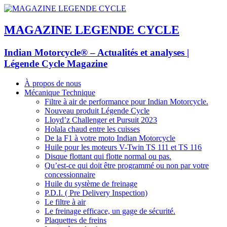
MAGAZINE LEGENDE CYCLE
Indian Motorcycle® – Actualités et analyses |
Légende Cycle Magazine
À propos de nous
Mécanique Technique
Filtre à air de performance pour Indian Motorcycle.
Nouveau produit Légende Cycle
Lloyd’z Challenger et Pursuit 2023
Holala chaud entre les cuisses
De la F1 à votre moto Indian Motorcycle
Huile pour les moteurs V-Twin TS 111 et TS 116
Disque flottant qui flotte normal ou pas.
Qu’est-ce qui doit être programmé ou non par votre
concessionnaire
Huile du système de freinage
P.D.I. ( Pre Delivery Inspection)
Le filtre à air
Le freinage efficace, un gage de sécurité.
Plaquettes de freins