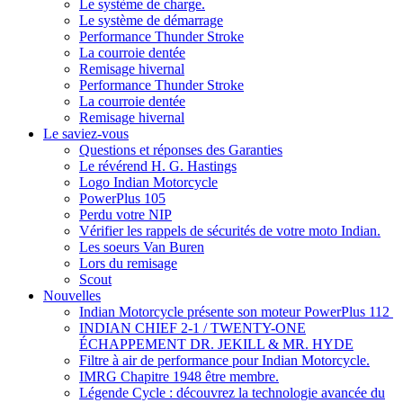
Le système de charge.
Le système de démarrage
Performance Thunder Stroke
La courroie dentée
Remisage hivernal
Performance Thunder Stroke
La courroie dentée
Remisage hivernal
Le saviez-vous
Questions et réponses des Garanties
Le révérend H. G. Hastings
Logo Indian Motorcycle
PowerPlus 105
Perdu votre NIP
Vérifier les rappels de sécurités de votre moto Indian.
Les soeurs Van Buren
Lors du remisage
Scout
Nouvelles
Indian Motorcycle présente son moteur PowerPlus 112
INDIAN CHIEF 2-1 / TWENTY-ONE
ÉCHAPPEMENT DR. JEKILL & MR. HYDE
Filtre à air de performance pour Indian Motorcycle.
IMRG Chapitre 1948 être membre.
Légende Cycle : découvrez la technologie avancée du