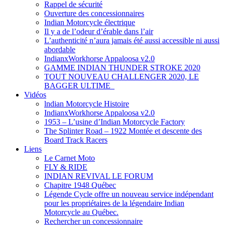
Rappel de sécurité
Ouverture des concessionnaires
Indian Motorcycle électrique
Il y a de l’odeur d’érable dans l’air
L’authenticité n’aura jamais été aussi accessible ni aussi
abordable
IndianxWorkhorse Appaloosa v2.0
GAMME INDIAN THUNDER STROKE 2020
TOUT NOUVEAU CHALLENGER 2020, LE
BAGGER ULTIME
Vidéos
lndian Motorcycle Histoire
IndianxWorkhorse Appaloosa v2.0
1953 – L’usine d’Indian Motorcycle Factory
The Splinter Road – 1922 Montée et descente des
Board Track Racers
Liens
Le Carnet Moto
FLY & RIDE
INDIAN REVIVAL LE FORUM
Chapitre 1948 Québec
Légende Cycle offre un nouveau service indépendant
pour les propriétaires de la légendaire Indian
Motorcycle au Québec.
Rechercher un concessionnaire