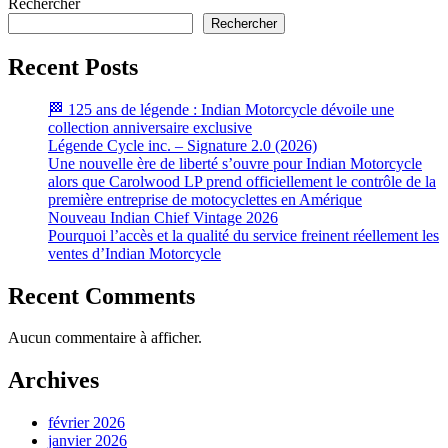
Rechercher
Rechercher
Recent Posts
🏁 125 ans de légende : Indian Motorcycle dévoile une
collection anniversaire exclusive
Légende Cycle inc. – Signature 2.0 (2026)
Une nouvelle ère de liberté s’ouvre pour Indian Motorcycle
alors que Carolwood LP prend officiellement le contrôle de la
première entreprise de motocyclettes en Amérique
Nouveau Indian Chief Vintage 2026
Pourquoi l’accès et la qualité du service freinent réellement les
ventes d’Indian Motorcycle
Recent Comments
Aucun commentaire à afficher.
Archives
février 2026
janvier 2026