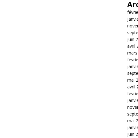
Ar
févri
janvi
nove
sept
juin 
avril
mars
févri
janvi
sept
mai 
avril
févri
janvi
nove
sept
mai 
janvi
juin 