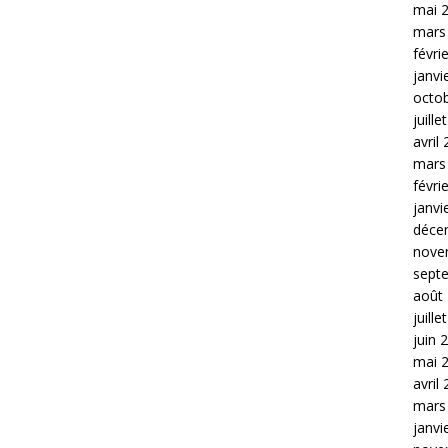
mai 
mars
févri
janvi
octo
juille
avril
mars
févri
janvi
déce
nove
sept
août
juille
juin 
mai 
avril
mars
janvi