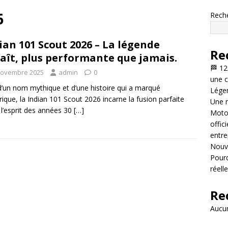
6
Rech
ian 101 Scout 2026 – La légende
Re
aît, plus performante que jamais.
🏁 12
novembre 2025
admin
0
une c
’un nom mythique et d’une histoire qui a marqué
Légen
rique, la Indian 101 Scout 2026 incarne la fusion parfaite
Une n
 l’esprit des années 30
[…]
Motor
offic
entre
Nouve
Pourq
réell
Re
Aucun