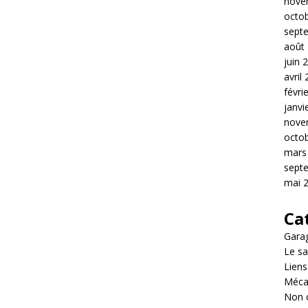
nove
octo
sept
août
juin 
avril
févri
janvi
nove
octo
mars
sept
mai 
Ca
Garag
Le sa
Liens
Méca
Non 