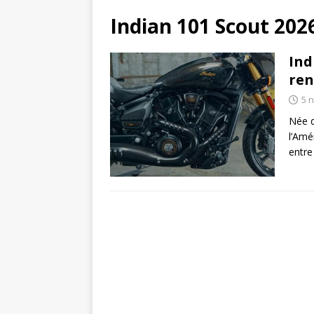
Indian 101 Scout 202
Ind
ren
5 
Née d
l’Amé
entre