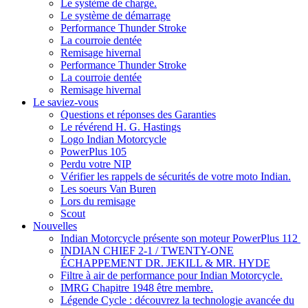
Le système de charge.
Le système de démarrage
Performance Thunder Stroke
La courroie dentée
Remisage hivernal
Performance Thunder Stroke
La courroie dentée
Remisage hivernal
Le saviez-vous
Questions et réponses des Garanties
Le révérend H. G. Hastings
Logo Indian Motorcycle
PowerPlus 105
Perdu votre NIP
Vérifier les rappels de sécurités de votre moto Indian.
Les soeurs Van Buren
Lors du remisage
Scout
Nouvelles
Indian Motorcycle présente son moteur PowerPlus 112
INDIAN CHIEF 2-1 / TWENTY-ONE
ÉCHAPPEMENT DR. JEKILL & MR. HYDE
Filtre à air de performance pour Indian Motorcycle.
IMRG Chapitre 1948 être membre.
Légende Cycle : découvrez la technologie avancée du