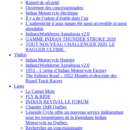
Rappel de sécurité
Ouverture des concessionnaires
Indian Motorcycle électrique
Il y a de l’odeur d’érable dans l’air
L’authenticité n’aura jamais été aussi accessible ni aussi
abordable
IndianxWorkhorse Appaloosa v2.0
GAMME INDIAN THUNDER STROKE 2020
TOUT NOUVEAU CHALLENGER 2020, LE
BAGGER ULTIME
Vidéos
lndian Motorcycle Histoire
IndianxWorkhorse Appaloosa v2.0
1953 – L’usine d’Indian Motorcycle Factory
The Splinter Road – 1922 Montée et descente des
Board Track Racers
Liens
Le Carnet Moto
FLY & RIDE
INDIAN REVIVAL LE FORUM
Chapitre 1948 Québec
Légende Cycle offre un nouveau service indépendant
pour les propriétaires de la légendaire Indian
Motorcycle au Québec.
Rechercher un concessionnaire