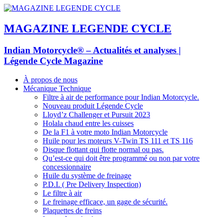
MAGAZINE LEGENDE CYCLE
Indian Motorcycle® – Actualités et analyses |
Légende Cycle Magazine
À propos de nous
Mécanique Technique
Filtre à air de performance pour Indian Motorcycle.
Nouveau produit Légende Cycle
Lloyd’z Challenger et Pursuit 2023
Holala chaud entre les cuisses
De la F1 à votre moto Indian Motorcycle
Huile pour les moteurs V-Twin TS 111 et TS 116
Disque flottant qui flotte normal ou pas.
Qu’est-ce qui doit être programmé ou non par votre
concessionnaire
Huile du système de freinage
P.D.I. ( Pre Delivery Inspection)
Le filtre à air
Le freinage efficace, un gage de sécurité.
Plaquettes de freins