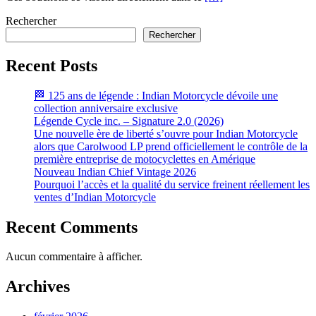
Rechercher
Rechercher
Recent Posts
🏁 125 ans de légende : Indian Motorcycle dévoile une
collection anniversaire exclusive
Légende Cycle inc. – Signature 2.0 (2026)
Une nouvelle ère de liberté s’ouvre pour Indian Motorcycle
alors que Carolwood LP prend officiellement le contrôle de la
première entreprise de motocyclettes en Amérique
Nouveau Indian Chief Vintage 2026
Pourquoi l’accès et la qualité du service freinent réellement les
ventes d’Indian Motorcycle
Recent Comments
Aucun commentaire à afficher.
Archives