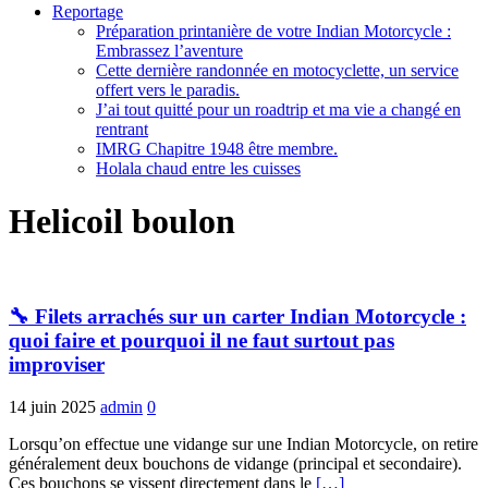
Reportage
Préparation printanière de votre Indian Motorcycle :
Embrassez l’aventure
Cette dernière randonnée en motocyclette, un service
offert vers le paradis.
J’ai tout quitté pour un roadtrip et ma vie a changé en
rentrant
IMRG Chapitre 1948 être membre.
Holala chaud entre les cuisses
Helicoil boulon
🔧 Filets arrachés sur un carter Indian Motorcycle :
quoi faire et pourquoi il ne faut surtout pas
improviser
14 juin 2025
admin
0
Lorsqu’on effectue une vidange sur une Indian Motorcycle, on retire
généralement deux bouchons de vidange (principal et secondaire).
Ces bouchons se vissent directement dans le
[…]