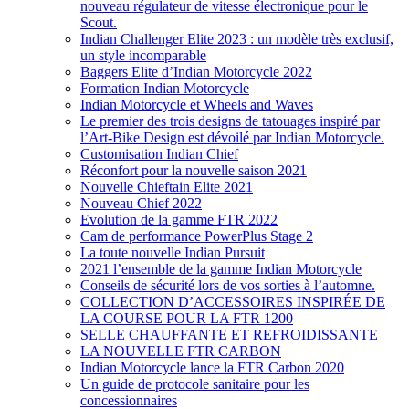
nouveau régulateur de vitesse électronique pour le
Scout.
Indian Challenger Elite 2023 : un modèle très exclusif,
un style incomparable
Baggers Elite d’Indian Motorcycle 2022
Formation Indian Motorcycle
Indian Motorcycle et Wheels and Waves
Le premier des trois designs de tatouages inspiré par
l’Art-Bike Design est dévoilé par Indian Motorcycle.
Customisation Indian Chief
Réconfort pour la nouvelle saison 2021
Nouvelle Chieftain Elite 2021
Nouveau Chief 2022
Evolution de la gamme FTR 2022
Cam de performance PowerPlus Stage 2
La toute nouvelle Indian Pursuit
2021 l’ensemble de la gamme Indian Motorcycle
Conseils de sécurité lors de vos sorties à l’automne.
COLLECTION D’ACCESSOIRES INSPIRÉE DE
LA COURSE POUR LA FTR 1200
SELLE CHAUFFANTE ET REFROIDISSANTE
LA NOUVELLE FTR CARBON
Indian Motorcycle lance la FTR Carbon 2020
Un guide de protocole sanitaire pour les
concessionnaires