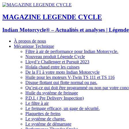
MAGAZINE LEGENDE CYCLE
Indian Motorcycle® – Actualités et analyses | Légend
À propos de nous
Mécanique Technique
Filtre à air de performance pour Indian Motorcycle.
Nouveau produit Légende Cycle
Lloyd’z Challenger et Pursuit 2023
Holala chaud entre les cuisses
De la F1 à votre moto Indian Motorcycle
Huile pour les moteurs V-Twin TS 111 et TS 116
Disque flottant qui flotte normal ou pas.
Qu’est-ce qui doit être programmé ou non par votre conc
Huile du système de freinage
P.D.I. ( Pre Delivery Inspection)
Le filtre à air
Le freinage efficace, un gage de sécurité.
Plaquettes de freins
Le système de charge.
Le système de démarrage