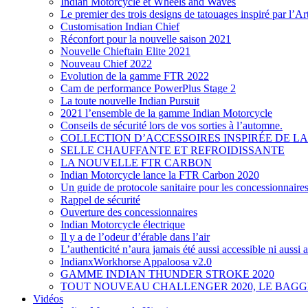
Indian Motorcycle et Wheels and Waves
Le premier des trois designs de tatouages inspiré par l’A
Customisation Indian Chief
Réconfort pour la nouvelle saison 2021
Nouvelle Chieftain Elite 2021
Nouveau Chief 2022
Evolution de la gamme FTR 2022
Cam de performance PowerPlus Stage 2
La toute nouvelle Indian Pursuit
2021 l’ensemble de la gamme Indian Motorcycle
Conseils de sécurité lors de vos sorties à l’automne.
COLLECTION D’ACCESSOIRES INSPIRÉE DE LA
SELLE CHAUFFANTE ET REFROIDISSANTE
LA NOUVELLE FTR CARBON
Indian Motorcycle lance la FTR Carbon 2020
Un guide de protocole sanitaire pour les concessionnaire
Rappel de sécurité
Ouverture des concessionnaires
Indian Motorcycle électrique
Il y a de l’odeur d’érable dans l’air
L’authenticité n’aura jamais été aussi accessible ni aussi
IndianxWorkhorse Appaloosa v2.0
GAMME INDIAN THUNDER STROKE 2020
TOUT NOUVEAU CHALLENGER 2020, LE BAG
Vidéos