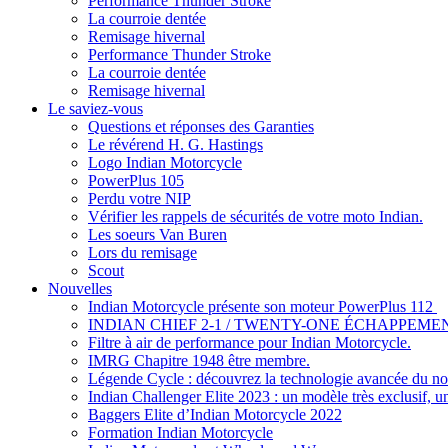
Performance Thunder Stroke
La courroie dentée
Remisage hivernal
Performance Thunder Stroke
La courroie dentée
Remisage hivernal
Le saviez-vous
Questions et réponses des Garanties
Le révérend H. G. Hastings
Logo Indian Motorcycle
PowerPlus 105
Perdu votre NIP
Vérifier les rappels de sécurités de votre moto Indian.
Les soeurs Van Buren
Lors du remisage
Scout
Nouvelles
Indian Motorcycle présente son moteur PowerPlus 112
INDIAN CHIEF 2-1 / TWENTY-ONE ÉCHAPPEMEN
Filtre à air de performance pour Indian Motorcycle.
IMRG Chapitre 1948 être membre.
Légende Cycle : découvrez la technologie avancée du nou
Indian Challenger Elite 2023 : un modèle très exclusif, u
Baggers Elite d’Indian Motorcycle 2022
Formation Indian Motorcycle