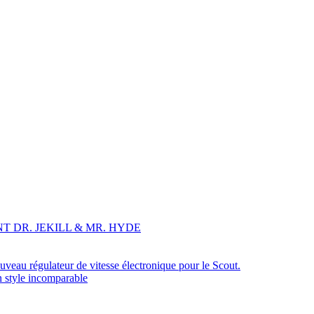
T DR. JEKILL & MR. HYDE
veau régulateur de vitesse électronique pour le Scout.
n style incomparable