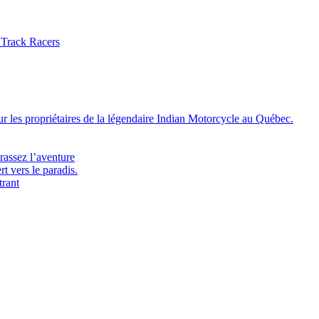
 Track Racers
 les propriétaires de la légendaire Indian Motorcycle au Québec.
rassez l’aventure
t vers le paradis.
trant