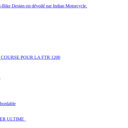
rt-Bike Design est dévoilé par Indian Motorcycle.
 COURSE POUR LA FTR 1200
s
 abordable
GER ULTIME