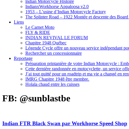
lndian Motorcycle Histoire
IndianxWorkhorse Appaloosa v2.0
1953 – L’usine d’Indian Motorcycle Factory
The Splinter Road – 1922 Montée et descente des Board
Liens
Le Carnet Moto
FLY & RIDE
INDIAN REVIVAL LE FORUM
Chapitre 1948 Québec
Légende Cycle offre un nouveau service indépendant pour
Rechercher un concessionnaire
Reportage
Préparation printanière de votre Indian Motorcycle : Emb
Cette dernière randonnée en motocyclette, un service offer
J’ai tout quitté pour un roadtrip et ma vie a changé en ren
IMRG Chapitre 1948 être membre.
Holala chaud entre les cuisses
FB: @sunblastbe
Indian FTR Black Swan par Workhorse Speed Shop