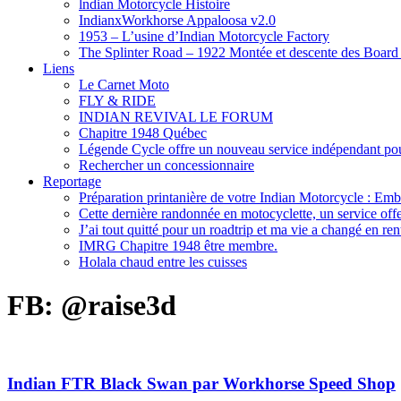
lndian Motorcycle Histoire
IndianxWorkhorse Appaloosa v2.0
1953 – L’usine d’Indian Motorcycle Factory
The Splinter Road – 1922 Montée et descente des Board
Liens
Le Carnet Moto
FLY & RIDE
INDIAN REVIVAL LE FORUM
Chapitre 1948 Québec
Légende Cycle offre un nouveau service indépendant pour
Rechercher un concessionnaire
Reportage
Préparation printanière de votre Indian Motorcycle : Emb
Cette dernière randonnée en motocyclette, un service offer
J’ai tout quitté pour un roadtrip et ma vie a changé en ren
IMRG Chapitre 1948 être membre.
Holala chaud entre les cuisses
FB: @raise3d
Indian FTR Black Swan par Workhorse Speed Shop