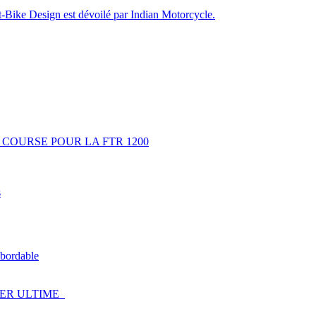
rt-Bike Design est dévoilé par Indian Motorcycle.
 COURSE POUR LA FTR 1200
s
 abordable
GER ULTIME