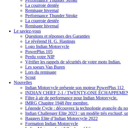
Performance Thunder Stroke
La courroie dentée
Remisage hivernal
Performance Thunder Stroke
La courroie dentée
Remisage hivernal
Le saviez-vous
Questions et réponses des Garanties
Le révérend H. G. Hastings
Logo Indian Motorcycle
PowerPlus 105
Perdu votre NIP
Vérifier les rappels de sécurités de votre moto Indian.
Les soeurs Van Buren
Lors du remisage
Scout
Nouvelles
Indian Motorcycle présente son moteur PowerPlus 112
INDIAN CHIEF 2-1 / TWENTY-ONE ÉCHAPPEMEN
Filtre à air de performance pour Indian Motorcycle.
IMRG Chapitre 1948 être membre.
Légende Cycle : découvrez la technologie avancée du nou
Indian Challenger Elite 2023 : un modèle très exclusif, u
Baggers Elite d’Indian Motorcycle 2022
Formation Indian Motorcycle