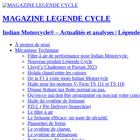
MAGAZINE LEGENDE CYCLE
Indian Motorcycle® – Actualités et analyses | Légend
À propos de nous
Mécanique Technique
Filtre à air de performance pour Indian Motorcycle.
Nouveau produit Légende Cycle
Lloyd’z Challenger et Pursuit 2023
Holala chaud entre les cuisses
De la F1 à votre moto Indian Motorcycle
Huile pour les moteurs V-Twin TS 111 et TS 116
Disque flottant qui flotte normal ou pas.
Qu’est-ce qui doit être programmé ou non par votre conc
Huile du système de freinage
P.D.I. ( Pre Delivery Inspection)
Le filtre à air
Le freinage efficace, un gage de sécurité.
Plaquettes de freins
Le système de charge.
Le système de démarrage