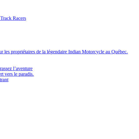
 Track Racers
 les propriétaires de la légendaire Indian Motorcycle au Québec.
rassez l’aventure
t vers le paradis.
trant