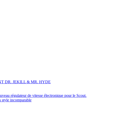
T DR. JEKILL & MR. HYDE
veau régulateur de vitesse électronique pour le Scout.
n style incomparable