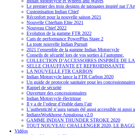
Indian Motorcycle et Wheels and Waves
Le premier des trois designs de tatouages inspiré par l’A
Customisation Indian Chief
Réconfort pour la nouvelle saison 2021
Nouvelle Chieftain Elite 2021
Nouveau Chief 2022
Evolution de la gamme FTR 2022
Cam de performance PowerPlus Stage 2
La toute nouvelle Indian Pursuit
2021 l’ensemble de la gamme Indian Motorcycle
Conseils de sécurité lors de vos sorties à l’automne.
COLLECTION D’ACCESSOIRES INSPIRÉE DE LA
SELLE CHAUFFANTE ET REFROIDISSANTE
LA NOUVELLE FTR CARBON
Indian Motorcycle lance la FTR Carbon 2020
Un guide de protocole sanitaire pour les concessionnaire
Rappel de sécurité
Ouverture des concessionnaires
Indian Motorcycle électrique
Il y a de l’odeur d’érable dans l’air
L’authenticité n’aura jamais été aussi accessible ni aussi
IndianxWorkhorse Appaloosa v2.0
GAMME INDIAN THUNDER STROKE 2020
TOUT NOUVEAU CHALLENGER 2020, LE BAG
Vidéos