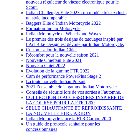
nouveau régulateur de vitesse électronique pour le
Scout.
Indian Challenger Elite 2023 : un modèle très exclusif,
un style incomparable
Baggers Elite d’Indian Motorcycle 2022
Formation Indian Motorcycle
Indian Motorcycle et Wheels and Waves
Le premier des trois designs de tatouages inspiré par
l’Art-Bike Design est dévoilé par Indian Motorcycle.
Customisation Indian Chief
Réconfort pour la nouvelle saison 2021
Nouvelle Chieftain Elite 2021
Nouveau Chief 2022
Evolution de la gamme FTR 2022
Cam de performance PowerPlus Stage 2
La toute nouvelle Indian Pursuit
2021 l’ensemble de la gamme Indian Motorcycle
Conseils de sécurité lors de vos sorties à l’automne.
COLLECTION D’ACCESSOIRES INSPIRÉE DE
LA COURSE POUR LA FTR 1200
SELLE CHAUFFANTE ET REFROIDISSANTE
LA NOUVELLE FTR CARBON
Indian Motorcycle lance la FTR Carbon 2020
Un guide de protocole sanitaire pour les
concessionnaires