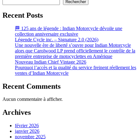
Rechercher
Recent Posts
🏁 125 ans de légende : Indian Motorcycle dévoile une
collection anniversaire exclusive
Légende Cycle inc. – Signature 2.0 (2026)
Une nouvelle ère de liberté s’ouvre pour Indian Motorcycle
alors que Carolwood LP prend officiellement le contrôle de la
première entreprise de motocyclettes en Amérique
Nouveau Indian Chief Vintage 2026
Pourquoi l’accès et la qualité du service freinent réellement les
ventes d’Indian Motorcycle
Recent Comments
Aucun commentaire à afficher.
Archives
février 2026
janvier 2026
novembre 2025