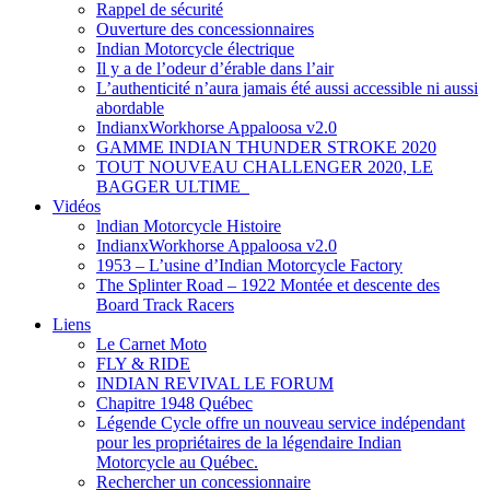
Rappel de sécurité
Ouverture des concessionnaires
Indian Motorcycle électrique
Il y a de l’odeur d’érable dans l’air
L’authenticité n’aura jamais été aussi accessible ni aussi
abordable
IndianxWorkhorse Appaloosa v2.0
GAMME INDIAN THUNDER STROKE 2020
TOUT NOUVEAU CHALLENGER 2020, LE
BAGGER ULTIME
Vidéos
lndian Motorcycle Histoire
IndianxWorkhorse Appaloosa v2.0
1953 – L’usine d’Indian Motorcycle Factory
The Splinter Road – 1922 Montée et descente des
Board Track Racers
Liens
Le Carnet Moto
FLY & RIDE
INDIAN REVIVAL LE FORUM
Chapitre 1948 Québec
Légende Cycle offre un nouveau service indépendant
pour les propriétaires de la légendaire Indian
Motorcycle au Québec.
Rechercher un concessionnaire