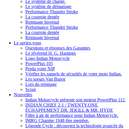
Le système de charge.
Le système de démarrage
Performance Thunder Stroke
La courroie dentée
Remisage hivernal
Performance Thunder Stroke
La courroie dentée
Remisage hivernal
Le saviez-vous
Questions et réponses des Garanties
Le révérend H. G. Hastings
Logo Indian Motorcycle
PowerPlus 105
Perdu votre NIP
Vérifier les rappels de sécurités de votre moto Indian.
Les soeurs Van Buren
Lors du remisage
Scout
Nouvelles
Indian Motorcycle présente son moteur PowerPlus 112
INDIAN CHIEF 2-1 / TWENTY-ONE
ÉCHAPPEMENT DR. JEKILL & MR. HYDE
Filtre à air de performance pour Indian Motorcycle.
IMRG Chapitre 1948 être membre.
Légende Cycle : découvrez la technologie avancée du