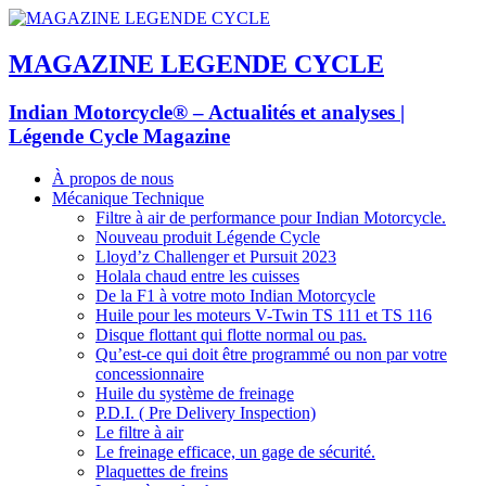
MAGAZINE LEGENDE CYCLE
Indian Motorcycle® – Actualités et analyses |
Légende Cycle Magazine
À propos de nous
Mécanique Technique
Filtre à air de performance pour Indian Motorcycle.
Nouveau produit Légende Cycle
Lloyd’z Challenger et Pursuit 2023
Holala chaud entre les cuisses
De la F1 à votre moto Indian Motorcycle
Huile pour les moteurs V-Twin TS 111 et TS 116
Disque flottant qui flotte normal ou pas.
Qu’est-ce qui doit être programmé ou non par votre
concessionnaire
Huile du système de freinage
P.D.I. ( Pre Delivery Inspection)
Le filtre à air
Le freinage efficace, un gage de sécurité.
Plaquettes de freins