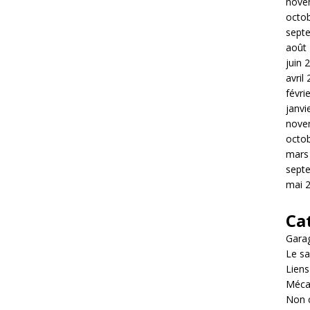
nove
octo
sept
août
juin 
avril
févri
janvi
nove
octo
mars
sept
mai 
Ca
Garag
Le sa
Liens
Méca
Non 