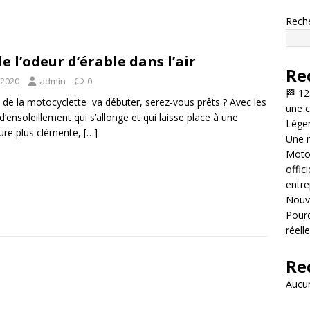
Rech
 de l’odeur d’érable dans l’air
Re
 2020
admin
0
🏁 12
 de la motocyclette va débuter, serez-vous prêts ? Avec les
une c
d’ensoleillement qui s’allonge et qui laisse place à une
Légen
ure plus clémente,
[…]
Une n
Motor
offic
entre
Nouve
Pourq
réell
Re
Aucun