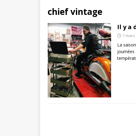
chief vintage
Il y a
1 mars
La saison
journées 
températ