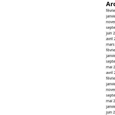
Ar
févri
janvi
nove
sept
juin 
avril
mars
févri
janvi
sept
mai 
avril
févri
janvi
nove
sept
mai 
janvi
juin 