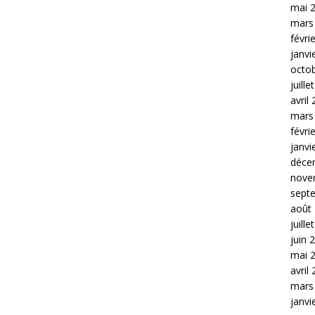
mai 
mars
févri
janvi
octo
juille
avril
mars
févri
janvi
déce
nove
sept
août
juille
juin 
mai 
avril
mars
janvi