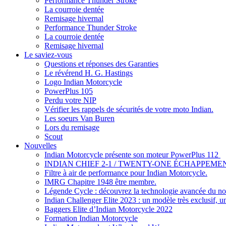
Performance Thunder Stroke
La courroie dentée
Remisage hivernal
Performance Thunder Stroke
La courroie dentée
Remisage hivernal
Le saviez-vous
Questions et réponses des Garanties
Le révérend H. G. Hastings
Logo Indian Motorcycle
PowerPlus 105
Perdu votre NIP
Vérifier les rappels de sécurités de votre moto Indian.
Les soeurs Van Buren
Lors du remisage
Scout
Nouvelles
Indian Motorcycle présente son moteur PowerPlus 112
INDIAN CHIEF 2-1 / TWENTY-ONE ÉCHAPPEMEN
Filtre à air de performance pour Indian Motorcycle.
IMRG Chapitre 1948 être membre.
Légende Cycle : découvrez la technologie avancée du nou
Indian Challenger Elite 2023 : un modèle très exclusif, u
Baggers Elite d’Indian Motorcycle 2022
Formation Indian Motorcycle