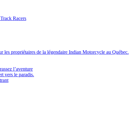
 Track Racers
 les propriétaires de la légendaire Indian Motorcycle au Québec.
rassez l’aventure
t vers le paradis.
trant