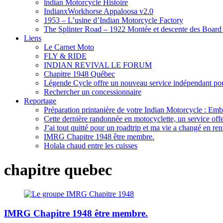
lndian Motorcycle Histoire
IndianxWorkhorse Appaloosa v2.0
1953 – L’usine d’Indian Motorcycle Factory
The Splinter Road – 1922 Montée et descente des Board
Liens
Le Carnet Moto
FLY & RIDE
INDIAN REVIVAL LE FORUM
Chapitre 1948 Québec
Légende Cycle offre un nouveau service indépendant pour
Rechercher un concessionnaire
Reportage
Préparation printanière de votre Indian Motorcycle : Emb
Cette dernière randonnée en motocyclette, un service offer
J’ai tout quitté pour un roadtrip et ma vie a changé en ren
IMRG Chapitre 1948 être membre.
Holala chaud entre les cuisses
chapitre quebec
IMRG Chapitre 1948 être membre.