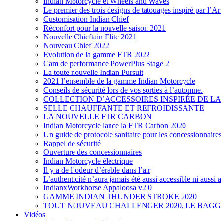
Indian Motorcycle et Wheels and Waves
Le premier des trois designs de tatouages inspiré par l’A
Customisation Indian Chief
Réconfort pour la nouvelle saison 2021
Nouvelle Chieftain Elite 2021
Nouveau Chief 2022
Evolution de la gamme FTR 2022
Cam de performance PowerPlus Stage 2
La toute nouvelle Indian Pursuit
2021 l’ensemble de la gamme Indian Motorcycle
Conseils de sécurité lors de vos sorties à l’automne.
COLLECTION D’ACCESSOIRES INSPIRÉE DE LA
SELLE CHAUFFANTE ET REFROIDISSANTE
LA NOUVELLE FTR CARBON
Indian Motorcycle lance la FTR Carbon 2020
Un guide de protocole sanitaire pour les concessionnaire
Rappel de sécurité
Ouverture des concessionnaires
Indian Motorcycle électrique
Il y a de l’odeur d’érable dans l’air
L’authenticité n’aura jamais été aussi accessible ni aussi
IndianxWorkhorse Appaloosa v2.0
GAMME INDIAN THUNDER STROKE 2020
TOUT NOUVEAU CHALLENGER 2020, LE BAG
Vidéos