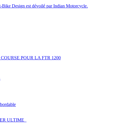
rt-Bike Design est dévoilé par Indian Motorcycle.
 COURSE POUR LA FTR 1200
s
 abordable
GER ULTIME