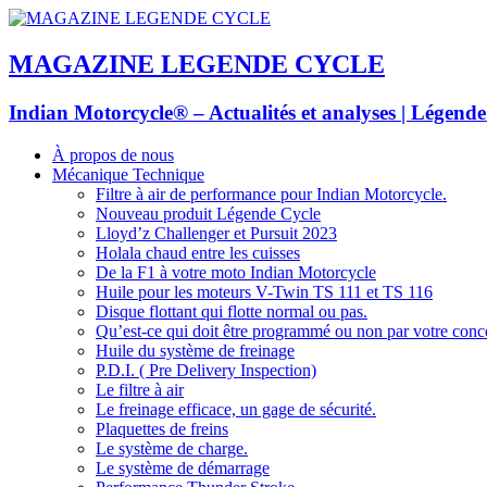
MAGAZINE LEGENDE CYCLE
Indian Motorcycle® – Actualités et analyses | Légend
À propos de nous
Mécanique Technique
Filtre à air de performance pour Indian Motorcycle.
Nouveau produit Légende Cycle
Lloyd’z Challenger et Pursuit 2023
Holala chaud entre les cuisses
De la F1 à votre moto Indian Motorcycle
Huile pour les moteurs V-Twin TS 111 et TS 116
Disque flottant qui flotte normal ou pas.
Qu’est-ce qui doit être programmé ou non par votre conc
Huile du système de freinage
P.D.I. ( Pre Delivery Inspection)
Le filtre à air
Le freinage efficace, un gage de sécurité.
Plaquettes de freins
Le système de charge.
Le système de démarrage