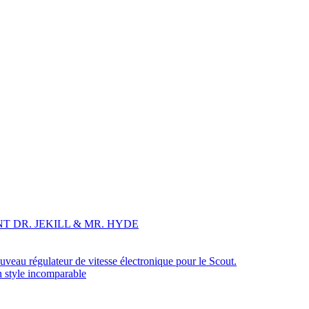
T DR. JEKILL & MR. HYDE
veau régulateur de vitesse électronique pour le Scout.
n style incomparable