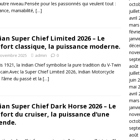
autre niveau.Pensée pour les passionnés qui veulent tout :
octo
ance, maniabilité,
[…]
juille
avril
mars
févri
ian Super Chief Limited 2026 – Le
janvi
fort classique, la puissance moderne.
déce
nove
novembre 2025
admin
0
sept
s 1921, la Indian Chief symbolise la pure tradition du V-Twin
août
cain.Avec la Super Chief Limited 2026, Indian Motorcycle
juille
t l’âme du passé et la
[…]
juin 
mai 
avril
mars
ian Super Chief Dark Horse 2026 – Le
janvi
fort du cruiser, la puissance d’une
nove
octo
ende.
sept
août