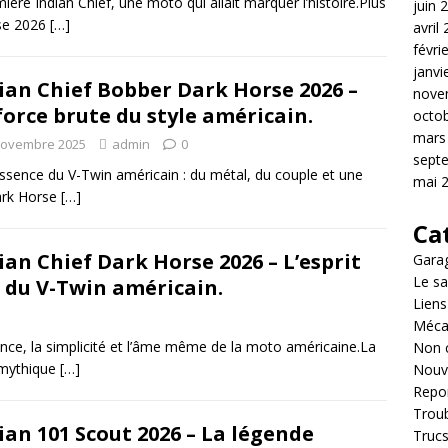
ière Indian Chief, une moto qui allait marquer l’histoire.Plus
juin 
rse 2026
[…]
avril
févri
janvi
ian Chief Bobber Dark Horse 2026 –
nove
force brute du style américain.
octo
mars
novembre 2025
admin
0
sept
tessence du V-Twin américain : du métal, du couple et une
mai 
ark Horse
[…]
Ca
ian Chief Dark Horse 2026 – L’esprit
Garag
Le sa
 du V-Twin américain.
Liens
Méca
sance, la simplicité et l’âme même de la moto américaine.La
Non 
 mythique
[…]
Nouv
Repo
Troub
ian 101 Scout 2026 – La légende
Trucs