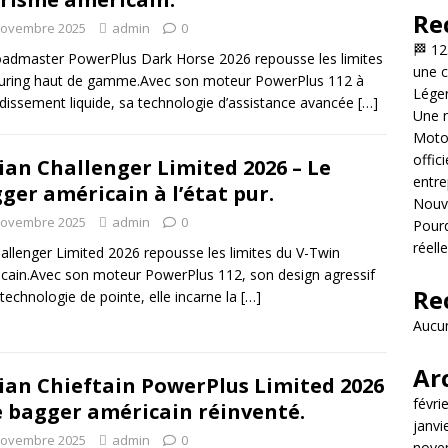
Re
novembre 2025
admin
0
🏁 12
admaster PowerPlus Dark Horse 2026 repousse les limites
une c
uring haut de gamme.Avec son moteur PowerPlus 112 à
Légen
idissement liquide, sa technologie d’assistance avancée
[…]
Une n
Motor
offic
ian Challenger Limited 2026 – Le
entre
ger américain à l’état pur.
Nouve
novembre 2025
admin
0
Pourq
réell
allenger Limited 2026 repousse les limites du V-Twin
cain.Avec son moteur PowerPlus 112, son design agressif
Re
 technologie de pointe, elle incarne la
[…]
Aucun
Ar
ian Chieftain PowerPlus Limited 2026
févri
e bagger américain réinventé.
janvi
novembre 2025
admin
0
nove