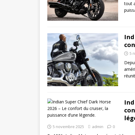
tout 
puiss
Ind
con
5 
Depui
améri
réuni
Ind
con
lég
5 novembre 2025
admin
0