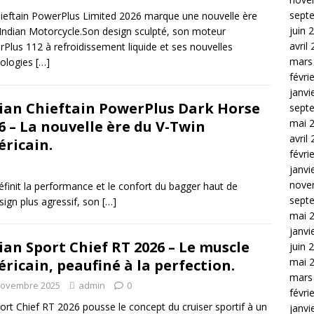
sept
ieftain PowerPlus Limited 2026 marque une nouvelle ère
juin 
Indian Motorcycle.Son design sculpté, son moteur
avril
Plus 112 à refroidissement liquide et ses nouvelles
mars
nologies
[…]
févri
janvi
ian Chieftain PowerPlus Dark Horse
sept
mai 
6 – La nouvelle ère du V-Twin
avril
ricain.
févri
janvi
nove
finit la performance et le confort du bagger haut de
sept
ign plus agressif, son
[…]
mai 
janvi
ian Sport Chief RT 2026 – Le muscle
juin 
mai 
ricain, peaufiné à la perfection.
mars
novembre 2025
admin
0
févri
ort Chief RT 2026 pousse le concept du cruiser sportif à un
janvi