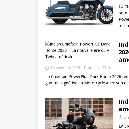
La Ch
pour 
Power
tech
Ind
202
amé
5 novembre 2025
admin
0
La Chieftain PowerPlus Dark Horse 2026 redé
gamme signé Indian Motorcycle.Avec son des
Ind
amé
5 
La Sp