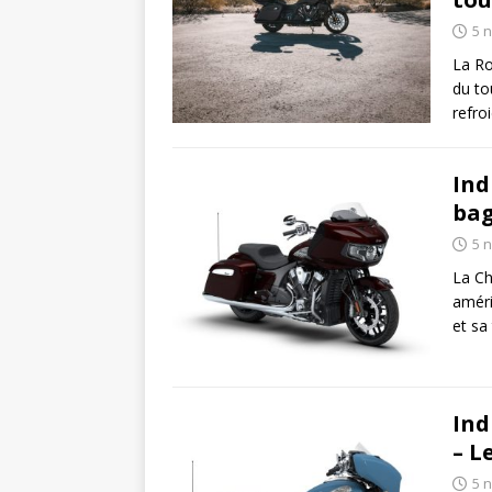
5 
La Ro
du to
refro
Ind
bag
5 
La Ch
améri
et sa
Ind
– L
5 