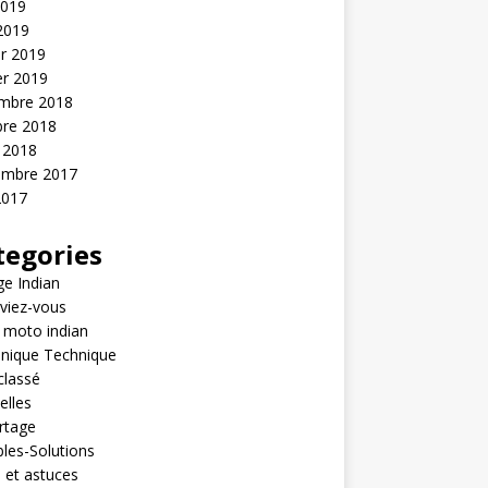
2019
 2019
er 2019
er 2019
mbre 2018
bre 2018
 2018
embre 2017
2017
tegories
e Indian
viez-vous
 moto indian
nique Technique
classé
elles
rtage
les-Solutions
 et astuces