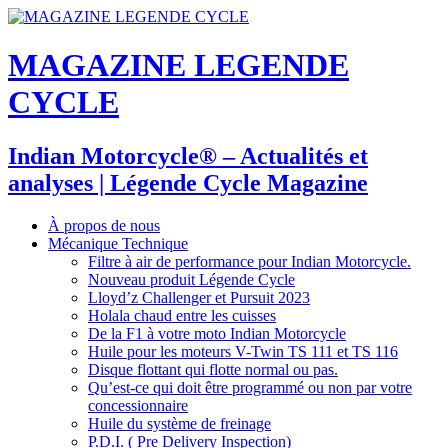
MAGAZINE LEGENDE
CYCLE
Indian Motorcycle® – Actualités et
analyses | Légende Cycle Magazine
À propos de nous
Mécanique Technique
Filtre à air de performance pour Indian Motorcycle.
Nouveau produit Légende Cycle
Lloyd’z Challenger et Pursuit 2023
Holala chaud entre les cuisses
De la F1 à votre moto Indian Motorcycle
Huile pour les moteurs V-Twin TS 111 et TS 116
Disque flottant qui flotte normal ou pas.
Qu’est-ce qui doit être programmé ou non par votre
concessionnaire
Huile du système de freinage
P.D.I. ( Pre Delivery Inspection)