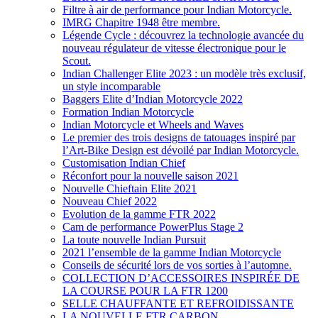
Filtre à air de performance pour Indian Motorcycle.
IMRG Chapitre 1948 être membre.
Légende Cycle : découvrez la technologie avancée du
nouveau régulateur de vitesse électronique pour le
Scout.
Indian Challenger Elite 2023 : un modèle très exclusif,
un style incomparable
Baggers Elite d’Indian Motorcycle 2022
Formation Indian Motorcycle
Indian Motorcycle et Wheels and Waves
Le premier des trois designs de tatouages inspiré par
l’Art-Bike Design est dévoilé par Indian Motorcycle.
Customisation Indian Chief
Réconfort pour la nouvelle saison 2021
Nouvelle Chieftain Elite 2021
Nouveau Chief 2022
Evolution de la gamme FTR 2022
Cam de performance PowerPlus Stage 2
La toute nouvelle Indian Pursuit
2021 l’ensemble de la gamme Indian Motorcycle
Conseils de sécurité lors de vos sorties à l’automne.
COLLECTION D’ACCESSOIRES INSPIRÉE DE
LA COURSE POUR LA FTR 1200
SELLE CHAUFFANTE ET REFROIDISSANTE
LA NOUVELLE FTR CARBON