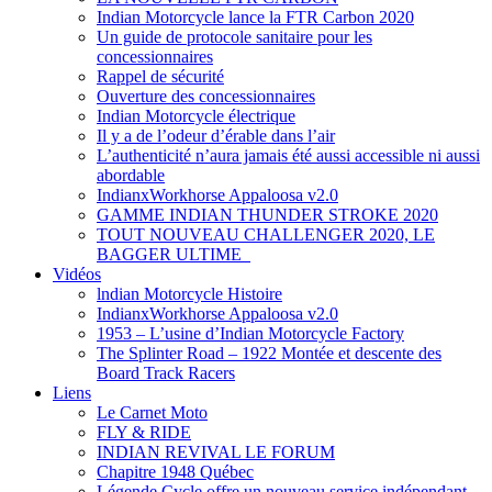
Indian Motorcycle lance la FTR Carbon 2020
Un guide de protocole sanitaire pour les
concessionnaires
Rappel de sécurité
Ouverture des concessionnaires
Indian Motorcycle électrique
Il y a de l’odeur d’érable dans l’air
L’authenticité n’aura jamais été aussi accessible ni aussi
abordable
IndianxWorkhorse Appaloosa v2.0
GAMME INDIAN THUNDER STROKE 2020
TOUT NOUVEAU CHALLENGER 2020, LE
BAGGER ULTIME
Vidéos
lndian Motorcycle Histoire
IndianxWorkhorse Appaloosa v2.0
1953 – L’usine d’Indian Motorcycle Factory
The Splinter Road – 1922 Montée et descente des
Board Track Racers
Liens
Le Carnet Moto
FLY & RIDE
INDIAN REVIVAL LE FORUM
Chapitre 1948 Québec
Légende Cycle offre un nouveau service indépendant